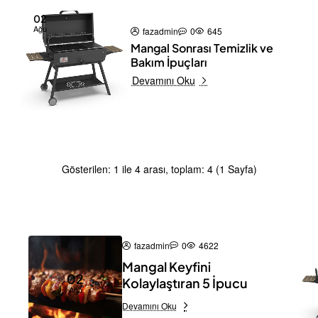
02
Ağu
fazadmin
0
645
Mangal Sonrası Temizlik ve
Bakım İpuçları
Devamını Oku
Gösterilen: 1 ile 4 arası, toplam: 4 (1 Sayfa)
fazadmin
0
4622
Mangal Keyfini
02
Kolaylaştıran 5 İpucu
Ağu
Devamını Oku