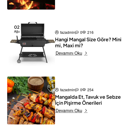
02
Ağu
fazadmin
0
216
Hangi Mangal Size Göre? Mini
mi, Maxi mi?
Devamını Oku
02
Ağu
fazadmin
0
254
Mangalda Et, Tavuk ve Sebze
İçin Pişirme Önerileri
Devamını Oku