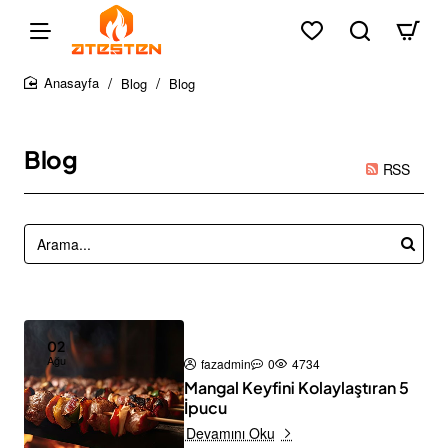
Blog
Blog
home
Blog
RSS
02
Ağu
fazadmin
0
4734
Mangal Keyfini Kolaylaştıran 5
İpucu
Devamını Oku