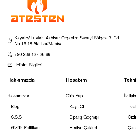
Kayalıoğlu Mah. Akhisar Organize Sanayi Bölgesi 3. Cd.
No:16-18 Akhisar/Manisa
+90 236 427 26 86
İletişim Bilgileri
Hakkımızda
Hesabım
Tekn
Hakkımızda
Giriş Yap
İletişi
Blog
Kayıt Ol
Tesl
S.S.S.
Sipariş Geçmişi
Gizli
Gizlilik Politikası
Hediye Çekleri
Çere