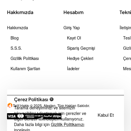
Hakkımızda
Hesabım
Tekn
Hakkımızda
Giriş Yap
İletişi
Blog
Kayıt Ol
Tesl
S.S.S.
Sipariş Geçmişi
Gizli
Gizlilik Politikası
Hediye Çekleri
Çere
Kullanım Şartları
İadeler
Çerez Politikası 🍪
Telif Hakkı © 2025, Ateşten, Tüm Hakları Saklıdır.
Tarama deneyiminizi ve sitemizin
işlevselliğini iyileştirmek için çerezler ve
Kabul Et
diğer benzer teknolojileri kullanıyoruz.
Daha fazla bilgi için
Gizlilik Politikamızı
inceleyin.