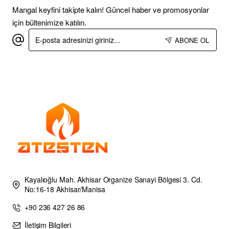
Mangal keyfini takipte kalın! Güncel haber ve promosyonlar
için bültenimize katılın.
E-
ABONE OL
posta
adresinizi
giriniz...
Kayalıoğlu Mah. Akhisar Organize Sanayi Bölgesi 3. Cd.
No:16-18 Akhisar/Manisa
+90 236 427 26 86
İletişim Bilgileri