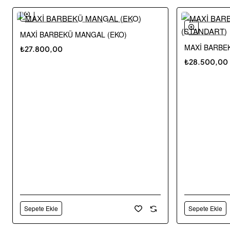
MAXİ BARBEKÜ MANGAL (EKO)
Yeni
MAXİ BARBE
₺27.800,00
🔥 En Çok Satanlar
₺28.500,00
Ücretsiz Kargo
Sepete Ekle
Sepete Ekle