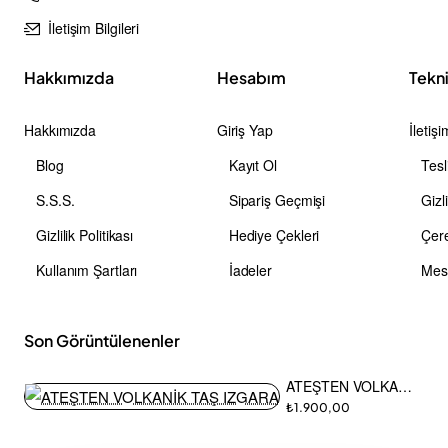
İletişim Bilgileri
Hakkımızda
Hesabım
Tekn
Hakkımızda
Giriş Yap
İletişi
Blog
Kayıt Ol
Tesl
S.S.S.
Sipariş Geçmişi
Gizli
Gizlilik Politikası
Hediye Çekleri
Çere
Kullanım Şartları
İadeler
Son Görüntülenenler
ATEŞTEN VOLKANİK TAŞ IZGARA
₺1.900,00