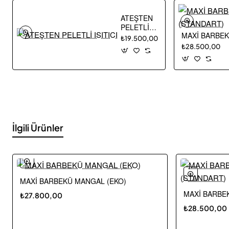
ATEŞTEN
PELETLİ
MAXİ BARBEK
ISITICI
₺19.500,00
₺28.500,00
İlgili Ürünler
MAXİ BARBEKÜ MANGAL (EKO)
Yeni
MAXİ BARBE
₺27.800,00
🔥 En Çok Satanlar
₺28.500,00
Ücretsiz Kargo